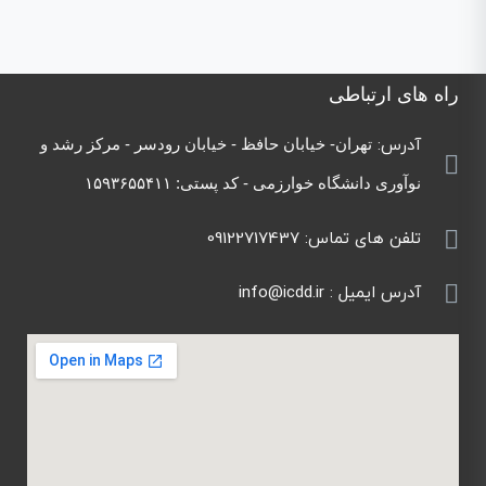
راه های ارتباطی
آدرس:
تهران- خیابان حافظ - خیابان رودسر - مرکز رشد
و
نوآوری دانشگاه خوارزمی - کد پستی:
۱۵۹۳۶۵۵۴۱۱
تلفن های تماس: 09122717437
آدرس ایمیل : info@icdd.ir