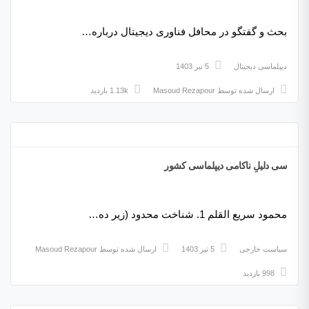
بحث‌ و گفتگو در محافل فناوری دیجیتال درباره…
دیپلماسی دیجیتال
5 تیر 1403
ارسال شده توسط
Masoud Rezapour
1.13k بازدید
سی دلیلِ ناکامی دیپلماسی کشور
محمود سریع القلم 1. شناخت محدود (زیر ده…
سیاست خارجی
5 تیر 1403
ارسال شده توسط
Masoud Rezapour
998 بازدید