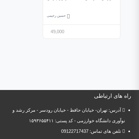
حسین رحیمی
49,000
راه های ارتباطی
آدرس:
تهران- خیابان حافظ - خیابان رودسر - مرکز رشد
و
نوآوری دانشگاه خوارزمی - کد پستی:
۱۵۹۳۶۵۵۴۱۱
تلفن های تماس: 09122717437